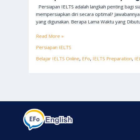
Waktu
Persiapan IELTS adalah langkah penting bagi sia
yang
mempersiapkan diri secara optimal? Jawabannya 
Dibutuhkan
yang digunakan. Berapa Lama Waktu yang Dibut
untuk
Mempersiapkan
Read More »
IELTS?
Persiapan IELTS
Belajar IELTS Online
,
EFo
,
IELTS Preparation
,
IE