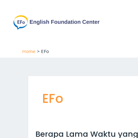
Skip
to
content
Home
EFo
EFo
Berapa
Berapa Lama Waktu yang 
Lama