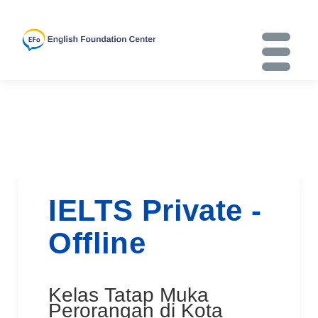
Skip
to
content
IELTS
SPEAKING
IELTS Private -
Offline
TOEFL
Kelas Tatap Muka
Perorangan di Kota