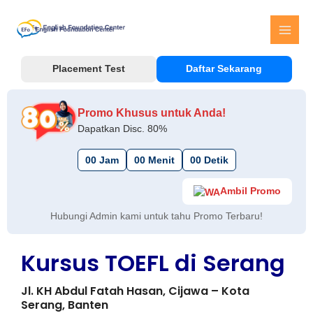
Skip
MAI
to
MEN
content
Placement Test
Daftar Sekarang
Promo Khusus untuk Anda!
Dapatkan Disc. 80%
00
Jam
00
Menit
00
Detik
Ambil Promo
Hubungi Admin kami untuk tahu Promo Terbaru!
Kursus TOEFL di Serang
Jl. KH Abdul Fatah Hasan, Cijawa – Kota
Serang, Banten