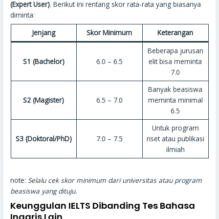
(Expert User)
. Berikut ini rentang skor rata-rata yang biasanya
diminta:
Jenjang
Skor Minimum
Keterangan
Beberapa jurusan
S1 (Bachelor)
6.0 – 6.5
elit bisa meminta
7.0
Banyak beasiswa
S2 (Magister)
6.5 – 7.0
meminta minimal
6.5
Untuk program
S3 (Doktoral/PhD)
7.0 – 7.5
riset atau publikasi
ilmiah
note:
Selalu cek skor minimum dari universitas atau program
beasiswa yang dituju.
Keunggulan IELTS Dibanding Tes Bahasa
Inggris Lain