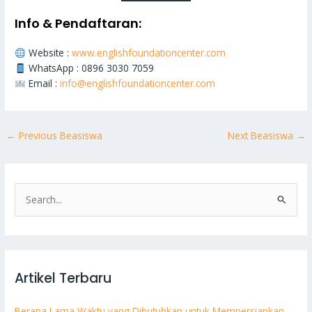
Info & Pendaftaran:
Website :
www.englishfoundationcenter.com
WhatsApp : 0896 3030 7059
Email :
info@englishfoundationcenter.com
←
Previous Beasiswa
Next Beasiswa
→
S
e
a
r
Artikel Terbaru
c
h
Berapa Lama Waktu yang Dibutuhkan untuk Mempersiapkan