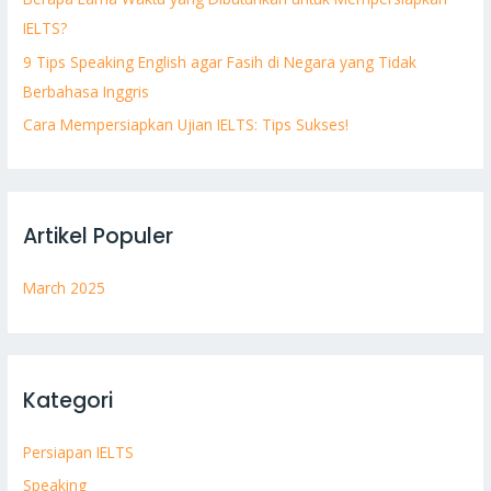
f
IELTS?
o
9 Tips Speaking English agar Fasih di Negara yang Tidak
r
Berbahasa Inggris
:
Cara Mempersiapkan Ujian IELTS: Tips Sukses!
Artikel Populer
March 2025
Kategori
Persiapan IELTS
Speaking