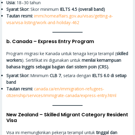
Usia:
18–30 tahun
Syarat Skor:
Skor minimum
IELTS 4.5 (overall band)
Tautan resmi:
immi.homeaffairs.gov.au/visas/getting-a-
visa/visa-listing/work-and-holiday-462
b.
Canada – Express Entry Program
Program migrasi ke Kanada untuk tenaga kerja terampil (
skilled
workers
). Sertifikat ini digunakan untuk
menilai kemampuan
bahasa Inggris sebagai bagian dari sistem poin (CRS).
Syarat Skor:
Minimum
CLB 7
, setara dengan
IELTS 6.0 di setiap
band
Tautan resmi:
canada.ca/en/immigration-refugees-
citizenship/services/immigrate-canada/express-entry.html
New Zealand – Skilled Migrant Category Resident
Visa
Visa ini memungkinkan pekerja terampil untuk
tinggal dan