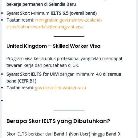
bekerja permanen di Selandia Baru
.
Syarat Skor:
Minimum
IELTS 6.5 (overall band)
Tautan resmi:
immigration.govt.nz/new-zealand-
visas/options/work/skilled-migrant-visa
United Kingdom – Skilled Worker Visa
Program visa kerja untuk profesional yang telah mendapat
tawaran kerja dari perusahaan di UK.
Syarat Skor:
IELTS for UKVI
dengan minimum
4.0 di semua
band (CEFR B1)
Tautan resmi:
gov.uk/skilled-worker-visa
Berapa Skor IELTS yang Dibutuhkan?
Skor IELTS berkisar dari
Band 1 (Non User)
hingga
Band 9